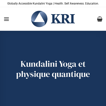
Passer
Globally Accessible Kundalini Yoga | Health. Self Awareness. Education.
au
contenu
Kundalini Yoga et
physique quantique