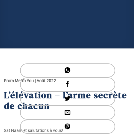
From Me To You | Août 2022
L’élévation – l’arme secrète
de chacun
Sat Naam et salutations à vous!