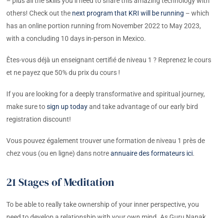
– plus all the skills you’ll need to share this amazing technology with
others! Check out the
next program that KRI will be running
– which
has an online portion running from November 2022 to May 2023,
with a concluding 10 days in-person in Mexico.
Êtes-vous déjà un enseignant certifié de niveau 1 ? Reprenez le cours
et ne payez que 50% du prix du cours !
If you are looking for a deeply transformative and spiritual journey,
make sure to
sign up today
and take advantage of our early bird
registration discount!
Vous pouvez également trouver une formation de niveau 1 près de
chez vous (ou en ligne) dans notre
annuaire des formateurs ici
.
21 Stages of Meditation
To be able to really take ownership of your inner perspective, you
need to develop a relationship with your own mind. As Guru Nanak