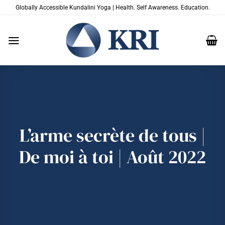
Passer
Globally Accessible Kundalini Yoga | Health. Self Awareness. Education.
au
contenu
L’arme secrète de tous |
De moi à toi | Août 2022