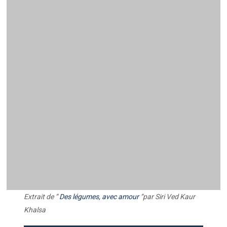
Khalsa
Cliquez ici pour acheter une version
ebook de
From Vegetables with Love
Parag
Parag
More Related Blogs
La recette du ghee est une
recette d’amour