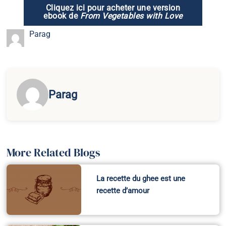
Trea Jaaraah de Yogi Bhajan
Racines de la vie de…
Gulab Jaman – à l’américaine
Recent Posts
Why Practice Feels Different Together