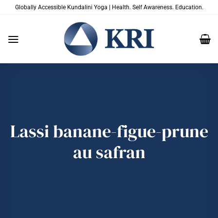
Passer
Globally Accessible Kundalini Yoga | Health. Self Awareness. Education.
au
contenu
Lassi banane-figue-prune
au safran