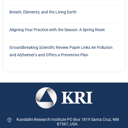
Kundalini Research Institute PO Box 1819
Santa Cruz, NM
87567, USA.
customerservice@kriteachings.org
Navigation
Quick Links
About KRI
Nous contacter
KRI History
Politique de confidentialité
KRI Blog
Politique en matière de cookies
Services
Politique de retour et de
réexpédition
KRI Staff
CONDITIONS DE SERVICE
Child Safeguarding Statement
Support Us
Make A Donation