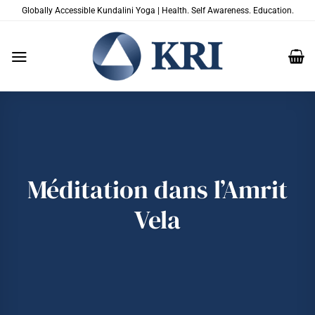
Passer
Globally Accessible Kundalini Yoga | Health. Self Awareness. Education.
au
contenu
Méditation dans l’Amrit
Vela