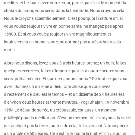
méditez et Le louez avec votre cœur, parce que c’est le moment du
chakra du cœur, vous serez dans la béatitude. Nous croyons cela.
Nous le croyons scientifiquement. C’est pourquoi l’Écriture dit, si
vous voulez toujours vivre en bonne santé, ne mangez pas après
16h00. Et si vous voulez toujours vivre magnifiquement et
intuitivement en bonne santé, ne dormez pas après 4 heures du
matin.
Alors nous disons, levez-vous à trois heures, prenez un bain, faites
quelques exercices, faites n’importe quoi, et à quatre heures vous
serez prêt à méditer. Et que demandons-nous ? De tout ce que vous
avez, donnez un dixième à Dieu. Une chose que vous avez
directement de Dieu est le temps – et un dixième de 24 heures est
d’environ deux heures et trente minutes. -Yogi Bhajan, 19 novembre
1984 Le début de soirée, au crépuscule, est aussi un moment
privilégié pour la méditation. C’est un moment où les rayons du soleil
ne touchent pas la terre ; au lieu de cela, ils traversent l’atmosphère
à un angle de 60 degrés. Ce n’est ni le jour ni la nuit, et il n’y a qu’un