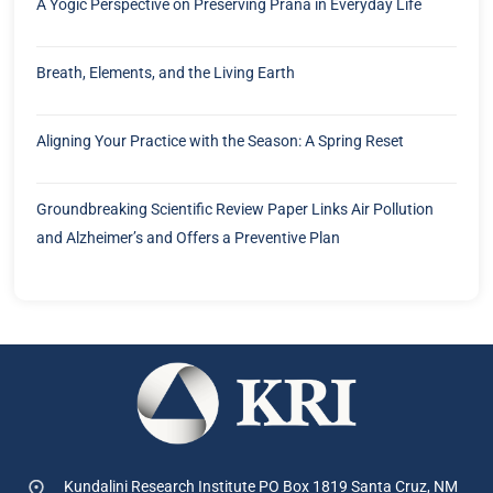
A Yogic Perspective on Preserving Prana in Everyday Life
Breath, Elements, and the Living Earth
Aligning Your Practice with the Season: A Spring Reset
Groundbreaking Scientific Review Paper Links Air Pollution
and Alzheimer’s and Offers a Preventive Plan
Kundalini Research Institute PO Box 1819
Santa Cruz, NM