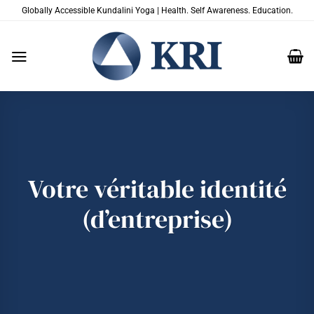
Passer
Globally Accessible Kundalini Yoga | Health. Self Awareness. Education.
au
contenu
Votre véritable identité
(d’entreprise)