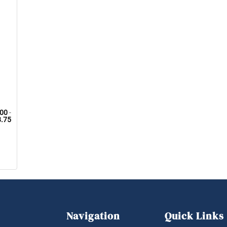
00
-
Fascia
.75
di
prezzo:
da
$ 0.00
a
$ 18.75
Navigation
Quick Links