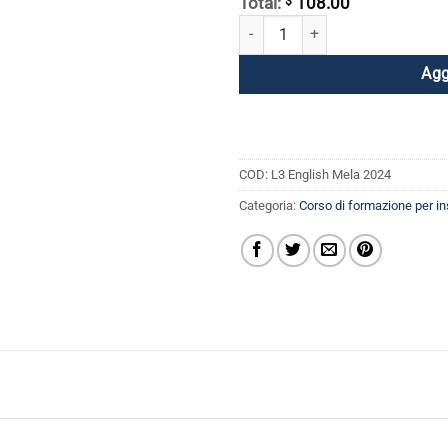
$
Total:
108.00
2024 Registrazione online al Glob
Agg
COD:
L3 English Mela 2024
Categoria:
Corso di formazione per i