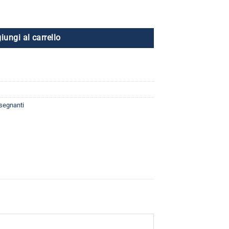
al English Mela quantità
iungi al carrello
nsegnanti