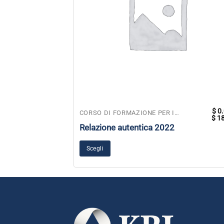
$
0.
Questo
CORSO DI FORMAZIONE PER INSEGNANTI
$
18
prodotto
Relazione autentica 2022
ha
più
Scegli
varianti.
Le
opzioni
possono
essere
scelte