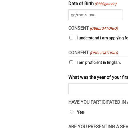
Date of Birth
(Obbligatorio)
GG
slash
CONSENT
(OBBLIGATORIO)
MM
I understand I am applying fo
slash
AAAA
CONSENT
(OBBLIGATORIO)
I am proficient in English.
What was the year of your fir
HAVE YOU PARTICIPATED IN
Yes
ARE YOU PRESENTING A SEV