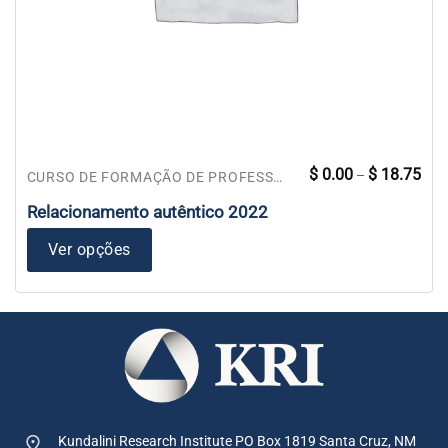
Faix
Este
$
0.00
$
18.75
–
CURSO DE FORMAÇÃO DE PROFESSORES
de
produto
preç
$ 0.
Relacionamento autêntico 2022
tem
atra
$ 18
várias
Ver opções
variantes.
As
opções
podem
ser
escolhidas
na
página
do
Kundalini Research Institute PO Box 1819
Santa Cruz, NM
produto