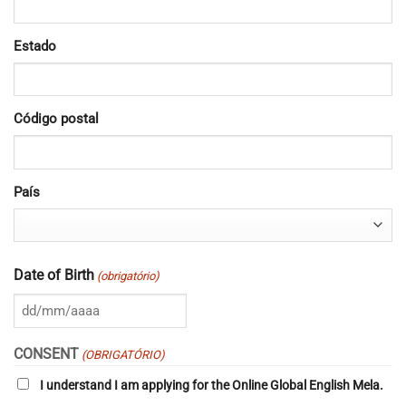
Estado
Código postal
País
Date of Birth
(obrigatório)
DD
barra
CONSENT
(OBRIGATÓRIO)
MM
I understand I am applying for the Online Global English Mela.
barra