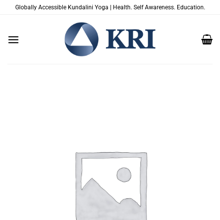
Salta
Globally Accessible Kundalini Yoga | Health. Self Awareness. Education.
ai
contenuti