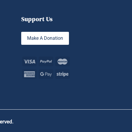
Support Us
Make A Donation
served.