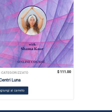
$
111.00
 CATEGORIZZATO
NON CATEGORIZZ
Centri Luna
Adesivo Tutto l’
circonda
giungi al carrello
Aggiungi al carrel