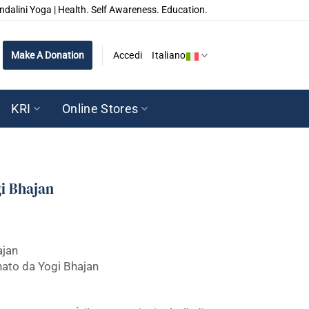
ndalini Yoga | Health. Self Awareness. Education.
Make A Donation
Accedi
Italiano
KRI
Online Stores
gi Bhajan
ajan
ato da Yogi Bhajan