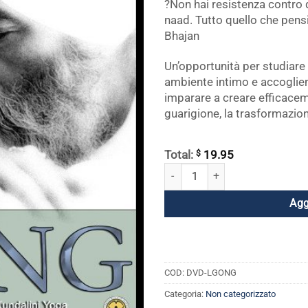
?Non hai resistenza contro q
naad. Tutto quello che pensi
Bhajan
Un’opportunità per studiare 
ambiente intimo e accoglient
imparare a creare efficacem
guarigione, la trasformazio
$
Total:
19.95
Impara il Gong con Yogi Bhajan q
Agg
COD:
DVD-LGONG
Categoria:
Non categorizzato