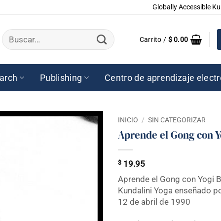
Globally Accessible Ku
Buscar
Carrito /
$
0.00
por:
arch
Publishing
Centro de aprendizaje elect
INICIO
/
SIN CATEGORIZAR
Aprende el Gong con Y
$
19.95
Aprende el Gong con Yogi 
Kundalini Yoga enseñado po
12 de abril de 1990