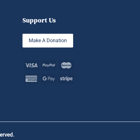
Support Us
Make A Donation
served.