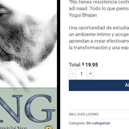
?No tienes resistencia cont
adi naad. Todo lo que piens
Yogui Bhajan
Una oportunidad de estudia
un ambiente íntimo y acoged
aprendan a crear efectivame
la transformación y una exp
$
Total:
19.95
Aprende el Gong con Yogi Bhajan
A
SKU:
DVD-LGONG
Categoría:
Sin categorizar