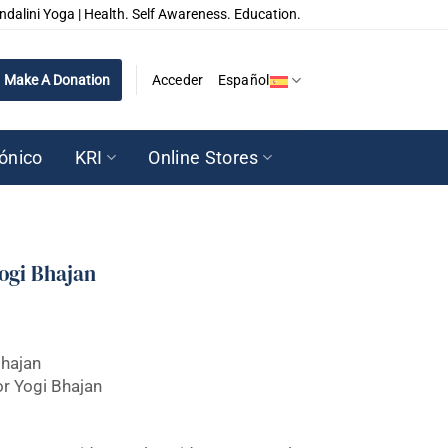
ndalini Yoga | Health. Self Awareness. Education.
Make A Donation
Acceder
Español
rónico
KRI
Online Stores
ogi Bhajan
Bhajan
r Yogi Bhajan