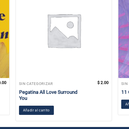
.00
$
2.00
SIN CATEGORIZAR
SIN
Pegatina All Love Surround
11 
You
Añ
Añadir al carrito