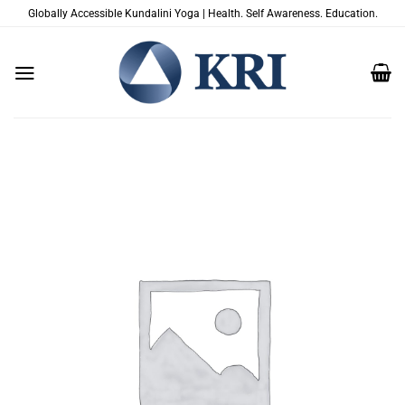
Salta
Globally Accessible Kundalini Yoga | Health. Self Awareness. Education.
ai
contenuti