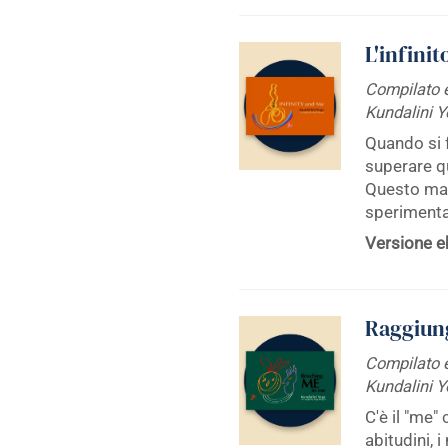
L'infinit
Compilato e
Kundalini 
Quando si f
superare q
Questo man
sperimentar
Versione e
Raggiun
Compilato e
Kundalini 
C'è il "me"
abitudini, i