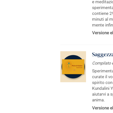
e meditazio
sperimentar
contiene 29
minuti al m
mente infin
Versione e
Saggezza
Compilato e
Sperimenta
curate il v
spirito con
Kundalini 
aiutarvi a 
anima.
Versione e