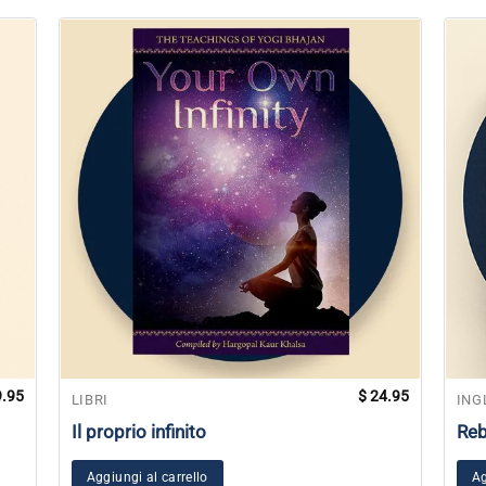
.95
$
24.95
LIBRI
ING
Il proprio infinito
Reb
Aggiungi al carrello
Ag