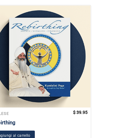
$
39.95
LESE
INGLESE
irthing
Insegnamenti di
Bhajan
giungi al carrello