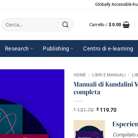
Globally Accessible Ku
Cerca:
Carrello /
$
0.00
Research
Publishing
Centro di e-learning
HOME
/
LIBRI E MANUALI
/
LI
Manuali di Kundalini Y
completa
$
Il
$
Il
131.70
119.70
prezzo
prezzo
Esperie
originale
attuale
era:
è:
Compilato e