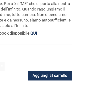
e. Poi c'è il "ME" che ci porta alla nostra
dell'Infinito. Quando raggiungiamo il
di me, tutto cambia. Non dipendiamo
te e da nessuno, siamo autosufficienti e
 solo all'Infinito.
book disponibile
QUI
Kundalini Yoga di Hari Jot Kaur - Collezione completa quantità
Aggiungi al carrello