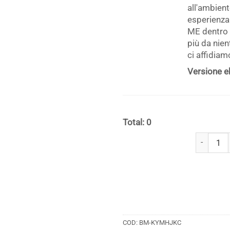
all'ambient
esperienza 
ME dentro 
più da nien
ci affidiamo
Versione e
Total: 0
Manuali di 
COD:
BM-KYMHJKC