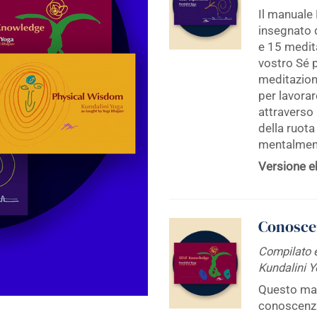
$ 131.70.
$ 119.70
Il manuale
insegnato 
e 15 medita
vostro Sé p
meditazion
per lavorar
attraverso 
della ruota
mentalment
Versione e
Conoscen
Compilato e
Kundalini 
Questo man
conoscenza