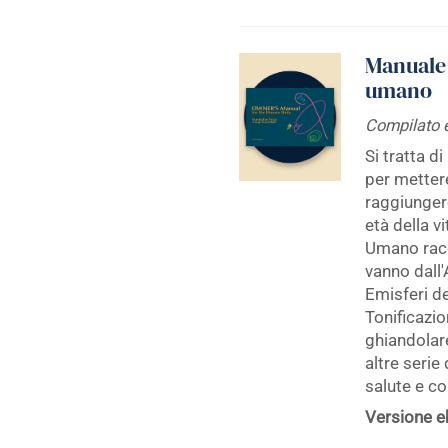
Manuale 
umano
Compilato e
Si tratta 
per mettere
raggiungere
età della v
Umano racco
vanno dall'
Emisferi de
Tonificazi
ghiandolare
altre serie
salute e co
Versione e