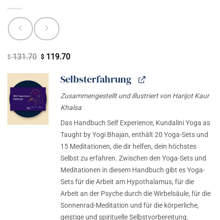
131.70
119.70
Ursprünglicher
Aktueller
$
$
Preis
Preis
Selbsterfahrung
war:
ist:
$ 131.70
$ 119.70.
Zusammengestellt und illustriert von Harijot Kaur
Khalsa
Das Handbuch Self Experience, Kundalini Yoga as
Taught by Yogi Bhajan, enthält 20 Yoga-Sets und
15 Meditationen, die dir helfen, dein höchstes
Selbst zu erfahren. Zwischen den Yoga-Sets und
Meditationen in diesem Handbuch gibt es Yoga-
Sets für die Arbeit am Hypothalamus, für die
Arbeit an der Psyche durch die Wirbelsäule, für die
Sonnenrad-Meditation und für die körperliche,
geistige und spirituelle Selbstvorbereitung.