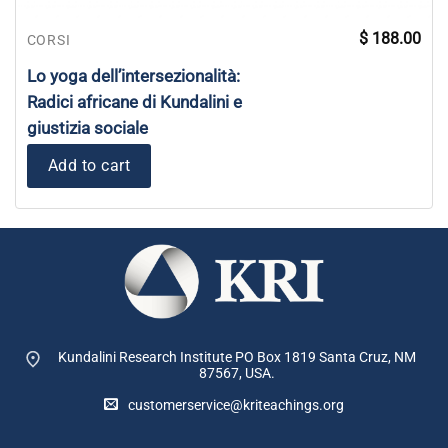
$
188.00
CORSI
Lo yoga dell’intersezionalità:
Radici africane di Kundalini e
giustizia sociale
Add to cart
Kundalini Research Institute PO Box 1819
Santa Cruz, NM
87567, USA.
customerservice@kriteachings.org