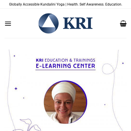
Salta
Globally Accessible Kundalini Yoga | Health. Self Awareness. Education.
ai
contenuti