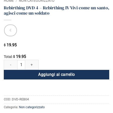
HOME
/
NON CATEGORIZZATO
Rebirthing DVD 4 – Rebirthing IV Vivi come un santo,
agisci come un soldato
19.95
$
19.95
Total:
$
Rebirthing DVD 4 - Rebirthing IV Vivi come un santo, agisci come un so
Aggiungi al carrello
COD:
DVD-REB04
Categoria:
Non categorizzato