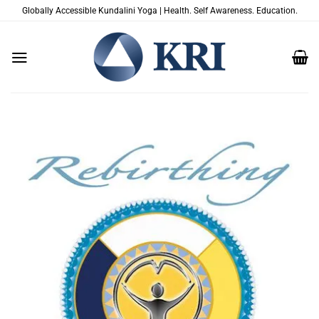
Salta
Globally Accessible Kundalini Yoga | Health. Self Awareness. Education.
ai
contenuti