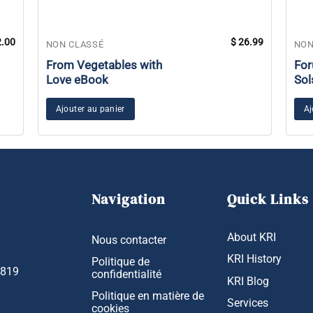
.00
$
26.99
NON CLASSÉ
NON
From Vegetables with
For
Love eBook
Sol
Ajouter au panier
Aj
Navigation
Quick Links
About KRI
Nous contacter
KRI History
Politique de
1819
confidentialité
KRI Blog
Politique en matière de
Services
cookies