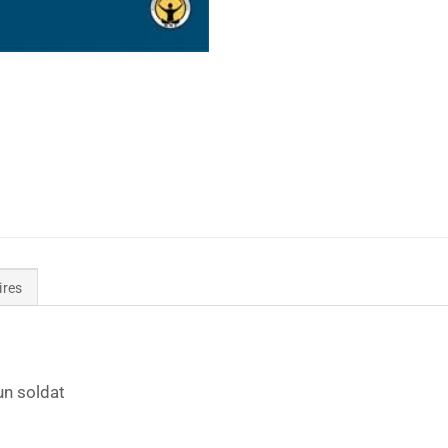
ires
un soldat