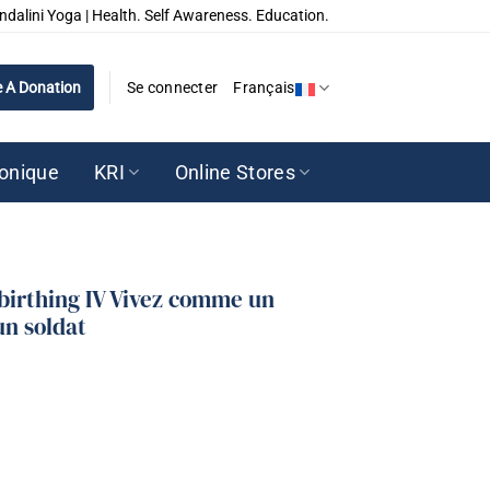
ndalini Yoga | Health. Self Awareness. Education.
 A Donation
Se connecter
Français
ronique
KRI
Online Stores
birthing IV Vivez comme un
un soldat
birthing IV Vivez comme un saint, agissez comme un soldat