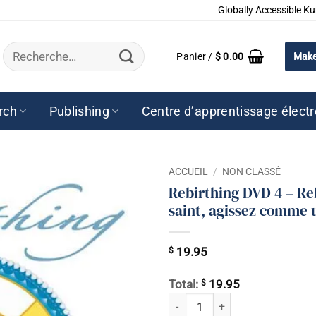
Globally Accessible Ku
Recherche
Panier /
$
0.00
Make
pour :
rch
Publishing
Centre d’apprentissage élect
ACCUEIL
/
NON CLASSÉ
Rebirthing DVD 4 – Re
saint, agissez comme 
$
19.95
$
Total:
19.95
quantité de Rebirthing DVD 4 - Re