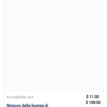
Questo
$
11.00
-
ACCADEMIA ATA
Fasc
prodotto
$
108.00
di
Rinnovo della licenza di
ha