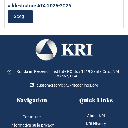
prez
da
più
addestratore ATA 2025-2026
$ 11
varianti.
a
$ 10
Scegli
Le
opzioni
possono
essere
scelte
nella
pagina
del
prodotto
Kundalini Research Institute PO Box 1819
Santa Cruz, NM
87567, USA.
customerservice@kriteachings.org
Navigation
Quick Links
About KRI
Contattaci
KRI History
Informativa sulla privacy