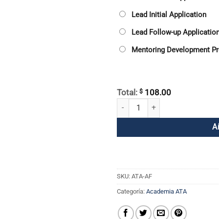
Lead Initial Application
Lead Follow-up Applicatio
Mentoring Development P
$
Total:
108.00
Tasa de solicitud ATA cantidad
A
SKU:
ATA-AF
Categoría:
Academia ATA