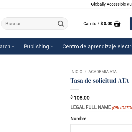
Globally Accessible Ku
Buscar
Carrito /
$
0.00
por:
arch
Publishing
Centro de aprendizaje elect
INICIO
/
ACADEMIA ATA
Tasa de solicitud ATA
$
108.00
LEGAL FULL NAME
(OBLIGATO
Nombre