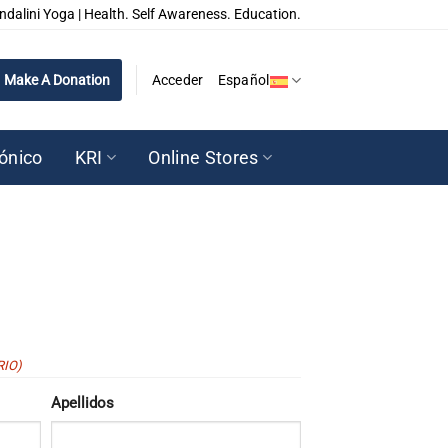
ndalini Yoga | Health. Self Awareness. Education.
Make A Donation
Acceder
Español
rónico
KRI
Online Stores
RIO)
Apellidos