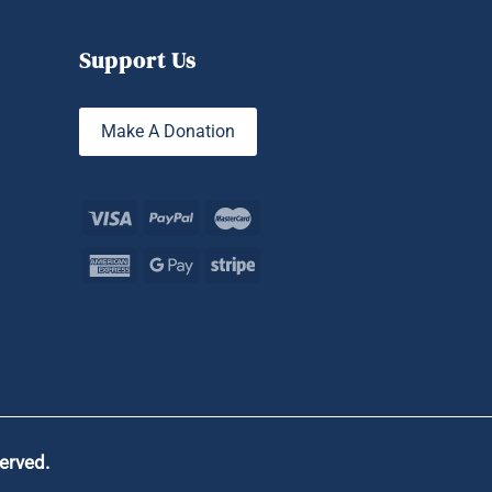
Support Us
Make A Donation
served.