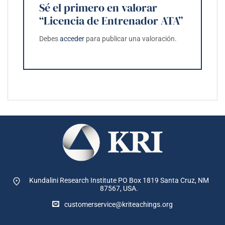
Sé el primero en valorar
“Licencia de Entrenador ATA”
Debes
acceder
para publicar una valoración.
Kundalini Research Institute PO Box 1819
Santa Cruz, NM
87567, USA.
customerservice@kriteachings.org