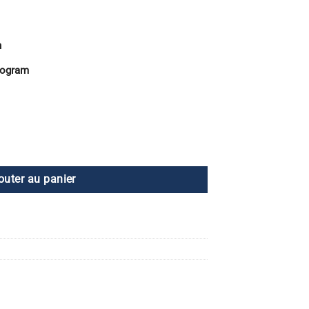
n
rogram
outer au panier