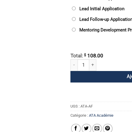
Lead Initial Application
Lead Follow-up Applicatio
Mentoring Development P
$
Total:
108.00
quantité de Frais de dossier ATA
Aj
UGS :
ATA-AF
Catégorie :
ATA Académie