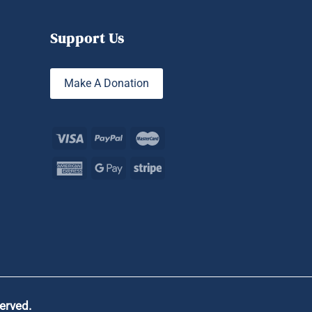
Support Us
Make A Donation
served.