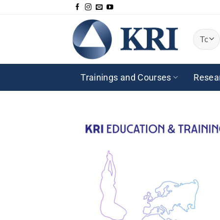
Passer
au
contenu
Trainings and Courses
Resea