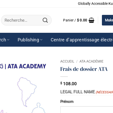
Globally Accessible Ku
Recherche
Panier /
$
0.00
Make
pour :
rch
Publishing
Centre d’apprentissage élect
ACCUEIL
/
ATA ACADÉMIE
Frais de dossier ATA
$
108.00
LEGAL FULL NAME
(NÉCESSAI
Prénom