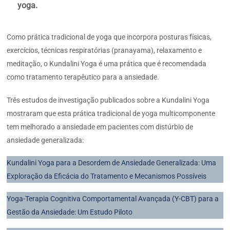
yoga.
Como prática tradicional de yoga que incorpora posturas físicas,
exercícios, técnicas respiratórias (pranayama), relaxamento e
meditação, o Kundalini Yoga é uma prática que é recomendada
como tratamento terapêutico para a ansiedade.
Três estudos de investigação publicados sobre a Kundalini Yoga
mostraram que esta prática tradicional de yoga multicomponente
tem melhorado a ansiedade em pacientes com distúrbio de
ansiedade generalizada:
Kundalini Yoga para a Desordem de Ansiedade Generalizada: Uma
Exploração da Eficácia do Tratamento e Mecanismos Possíveis
Yoga-Terapia Cognitiva Comportamental Avançada (Y-CBT) para a
Gestão da Ansiedade: Um Estudo Piloto