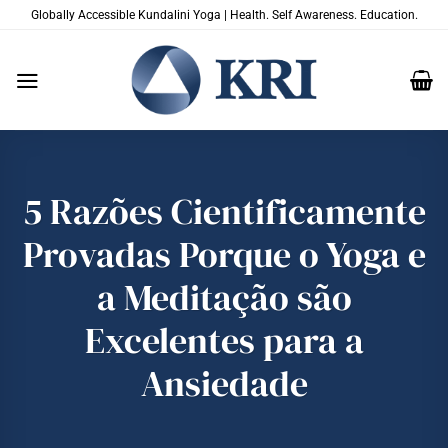
Skip
Globally Accessible Kundalini Yoga | Health. Self Awareness. Education.
to
content
5 Razões Cientificamente
Provadas Porque o Yoga e
a Meditação são
Excelentes para a
Ansiedade