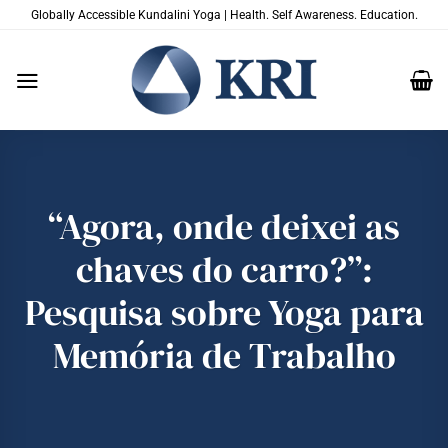
Skip
Globally Accessible Kundalini Yoga | Health. Self Awareness. Education.
to
content
“Agora, onde deixei as
chaves do carro?”:
Pesquisa sobre Yoga para
Memória de Trabalho