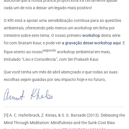
adicional que a nossa prática proporciona irá certamente ajudar
cada um de nós a deixar um legado mais positivo!
O KRI está a apoiar uma sensibilização contínua para as questões
ambientais, oferecendo pelo menos um workshop em linha por
trimestre sobre este tema. O nosso primeiro
workshop
desta série
foi com Snatam Kaur, e pode ver
a gravação desse workshop aqui
. E
segundo
fique atento ao nosso
workshop ambiental em maio,
intitulado “Lixo e Consciência”, com Siri Prakash Kaur.
Que você tenha um mês de abril abençoado e que todas as suas
escolhas sejam guiadas por seu impacto hoje e no futuro,
[
1]
A. C. Hafenbrack, Z. Kinias, & S. G. Barsade (2013). Debiasing the
Mind Through Meditation: Mindfulness and the Sunk-Cost Bias