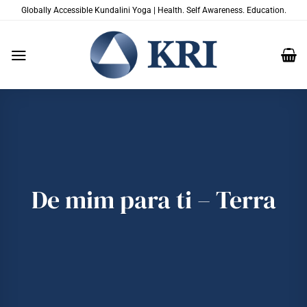
Skip
Globally Accessible Kundalini Yoga | Health. Self Awareness. Education.
to
content
De mim para ti – Terra