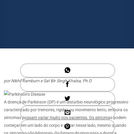
por Nikhil Ramburn e Sat Bir Singh Khalsa, Ph.D
A doença de Parkinson (DP) é um distúrbio neurológico progressivo
caracterizado por tremores, rigidez ou movimento lento, embora os
sintomas possam variar muito nos pacientes. Os sintomas podem
começar em um lado do corpo e piorar nesse lado, mesmo quando
os sintomas são bilaterais. Os fatores de risco para a doença