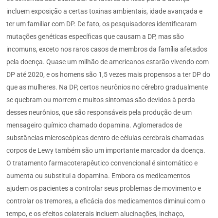
incluem exposição a certas toxinas ambientais, idade avançada e
ter um familiar com DP. De fato, os pesquisadores identificaram
mutações genéticas específicas que causam a DP, mas são
incomuns, exceto nos raros casos de membros da família afetados
pela doença. Quase um milhão de americanos estarão vivendo com
DP até 2020, e os homens são 1,5 vezes mais propensos a ter DP do
que as mulheres. Na DP, certos neurônios no cérebro gradualmente
se quebram ou morrem e muitos sintomas são devidos à perda
desses neurônios, que são responsáveis pela produção de um
mensageiro químico chamado dopamina. Aglomerados de
substâncias microscópicas dentro de células cerebrais chamadas
corpos de Lewy também são um importante marcador da doença.
O tratamento farmacoterapêutico convencional é sintomático e
aumenta ou substitui a dopamina. Embora os medicamentos
ajudem os pacientes a controlar seus problemas de movimento e
controlar os tremores, a eficácia dos medicamentos diminui com o
tempo, e os efeitos colaterais incluem alucinações, inchaço,