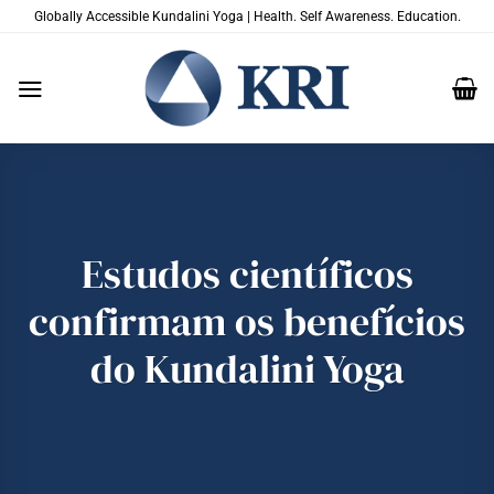
Skip
Globally Accessible Kundalini Yoga | Health. Self Awareness. Education.
to
content
Estudos científicos
confirmam os benefícios
do Kundalini Yoga