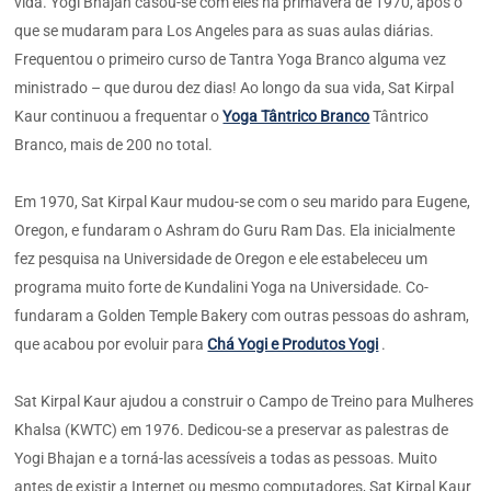
vida. Yogi Bhajan casou-se com eles na primavera de 1970, após o
que se mudaram para Los Angeles para as suas aulas diárias.
Frequentou o primeiro curso de Tantra Yoga Branco alguma vez
ministrado – que durou dez dias! Ao longo da sua vida, Sat Kirpal
Kaur continuou a frequentar o
Yoga Tântrico Branco
Tântrico
Branco, mais de 200 no total.
Em 1970, Sat Kirpal Kaur mudou-se com o seu marido para Eugene,
Oregon, e fundaram o Ashram do Guru Ram Das. Ela inicialmente
fez pesquisa na Universidade de Oregon e ele estabeleceu um
programa muito forte de Kundalini Yoga na Universidade. Co-
fundaram a Golden Temple Bakery com outras pessoas do ashram,
que acabou por evoluir para
Chá Yogi e Produtos Yogi
.
Sat Kirpal Kaur ajudou a construir o Campo de Treino para Mulheres
Khalsa (KWTC) em 1976. Dedicou-se a preservar as palestras de
Yogi Bhajan e a torná-las acessíveis a todas as pessoas. Muito
antes de existir a Internet ou mesmo computadores, Sat Kirpal Kaur