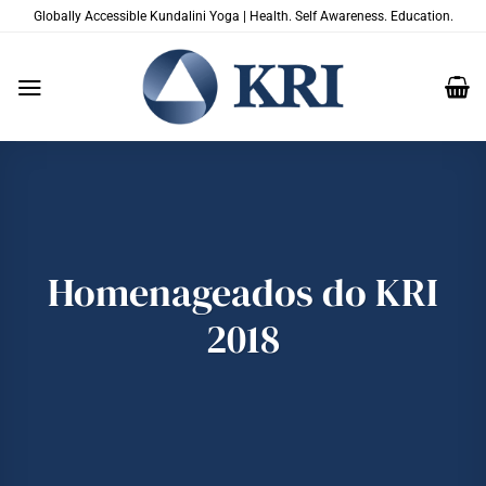
Skip
Globally Accessible Kundalini Yoga | Health. Self Awareness. Education.
to
content
Homenageados do KRI
2018