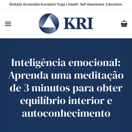
Skip
Globally Accessible Kundalini Yoga | Health. Self Awareness. Education.
to
content
Inteligência emocional:
Aprenda uma meditação
de 3 minutos para obter
equilíbrio interior e
autoconhecimento