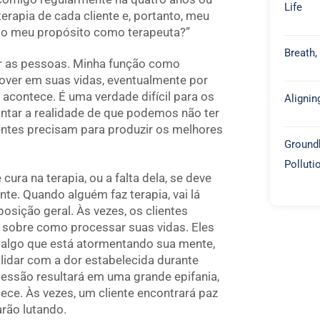
Life
erapia de cada cliente e, portanto, meu
é o meu propósito como terapeuta?”
Breath,
udar as pessoas. Minha função como
mover em suas vidas, eventualmente por
acontece. É uma verdade difícil para os
Alignin
ntar a realidade de que podemos não ter
ientes precisam para produzir os melhores
Groundb
Polluti
cura na terapia, ou a falta dela, se deve
nte. Quando alguém faz terapia, vai lá
osição geral. Às vezes, os clientes
o sobre como processar suas vidas. Eles
a algo que está atormentando sua mente,
lidar com a dor estabelecida durante
sessão resultará em uma grande epifania,
ece. Às vezes, um cliente encontrará paz
rão lutando.