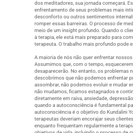
dos meditadores, sua jornada começará. Es
enfrentamento de seus problemas mais ínti
desconforto ou outros sentimentos internal
romper essas barreiras. O processo de me
meio de um insight profundo. Quando o clie
à terapia, ele está mais preparado para co
terapeuta. O trabalho mais profundo pode e
A maioria de nós não quer enfrentar nossos
Assumimos que, com o tempo, esqueceremo
desaparecerão. No entanto, os problemas
descobrimos que não podemos enfrentar p
assombrar, não podemos evoluir e mudar e
não mudamos, ficamos estagnados e continu
diretamente em raiva, ansiedade, depressão
quando a autoconsciência é fundamental pa
autoconsciência é o objetivo do Kundalini Y
terapeutas deveriam encorajar seus cliente
enquanto frequentam regularmente a terapia
objetivos de vida, incluindo o processo de c