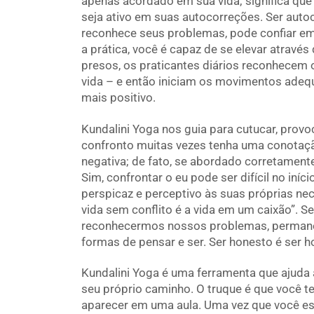
apenas acordado em sua vida; significa que 
seja ativo em suas autocorreções. Ser autoc
reconhece seus problemas, pode confiar e
a prática, você é capaz de se elevar através
presos, os praticantes diários reconhecem
vida – e então iniciam os movimentos adeq
mais positivo.
Kundalini Yoga nos guia para cutucar, prov
confronto muitas vezes tenha uma conotaçã
negativa; de fato, se abordado corretamente
Sim, confrontar o eu pode ser difícil no iní
perspicaz e perceptivo às suas próprias ne
vida sem conflito é a vida em um caixão”. 
reconhecermos nossos problemas, permane
formas de pensar e ser. Ser honesto é ser h
Kundalini Yoga é uma ferramenta que ajuda 
seu próprio caminho. O truque é que você te
aparecer em uma aula. Uma vez que você est