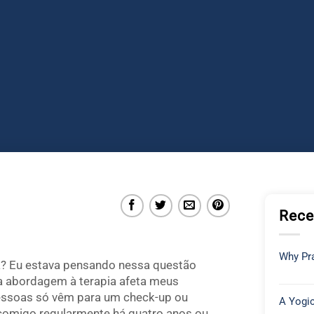
Rece
Why Pra
ia? Eu estava pensando nessa questão
a abordagem à terapia afeta meus
pessoas só vêm para um check-up ou
A Yogic
 comigo regularmente há quatro anos ou