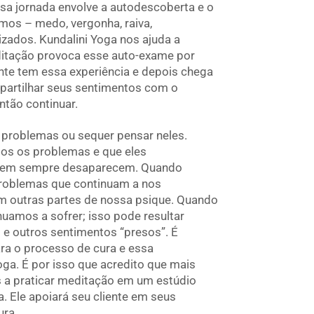
sa jornada envolve a autodescoberta e o
mos – medo, vergonha, raiva,
izados. Kundalini Yoga nos ajuda a
ditação provoca esse auto-exame por
nte tem essa experiência e depois chega
mpartilhar seus sentimentos com o
ntão continuar.
 problemas ou sequer pensar neles.
s os problemas e que eles
 nem sempre desaparecem. Quando
roblemas que continuam a nos
m outras partes de nossa psique. Quando
amos a sofrer; isso pode resultar
 e outros sentimentos “presos”. É
ra o processo de cura e essa
oga. É por isso que acredito que mais
s a praticar meditação em um estúdio
. Ele apoiará seu cliente em seus
ura.