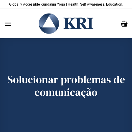
Skip
Globally Accessible Kundalini Yoga | Health. Self Awareness. Education.
to
content
Solucionar problemas de
comunicação