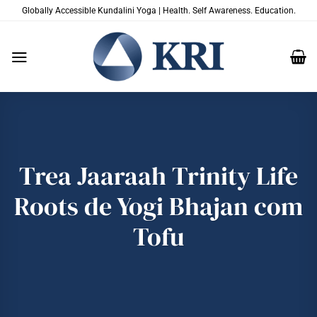
Skip
Globally Accessible Kundalini Yoga | Health. Self Awareness. Education.
to
content
Trea Jaaraah Trinity Life
Roots de Yogi Bhajan com
Tofu