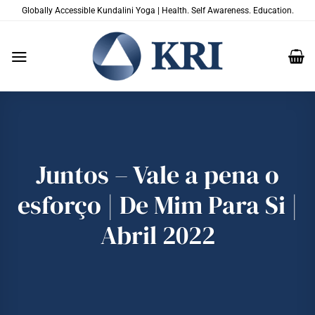
Skip
Globally Accessible Kundalini Yoga | Health. Self Awareness. Education.
to
content
Juntos – Vale a pena o
esforço | De Mim Para Si |
Abril 2022