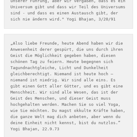
unserer Führung, aber wir vergaßen, dass es ein 
Universum gibt und dass wir Teil des Universums 
sind - und dass es einen Austausch gibt, der 
sich nie ändern wird." Yogi Bhajan, 3/20/91  
„Also liebe Freunde, heute Abend haben wir die 
Anwesenheit derer gespürt, die uns durch ihren 
Geist die Möglichkeit gegeben haben, diesen 
schönen Tag zu feiern. Heute begegnen sich 
Tagundnachtgleiche, Licht und Dunkelheit 
gleichberechtigt. Niemand ist heute hoch — 
niemand ist niedrig. Wir sind alle eins. Es 
gibt einen Gott aller Götter, und es gibt eine 
Menschheit. Wir sind alle Wesen, das ist der 
Geist des Menschen, und dieser Geist muss 
hochgehalten werden. Machen Sie so viel Yoga, 
wie Sie möchten. Du magst okkulte Kräfte haben, 
die ganze Welt mag dich anbeten, aber wenn du 
deine Einheit nicht kennst, bist du nutzlos.“ 
Yogi Bhajan, 22.9.73 