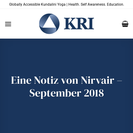
Zum
Globally Accessible Kundalini Yoga | Health. Self Awareness. Education.
Inhalt
springen
Eine Notiz von Nirvair –
September 2018