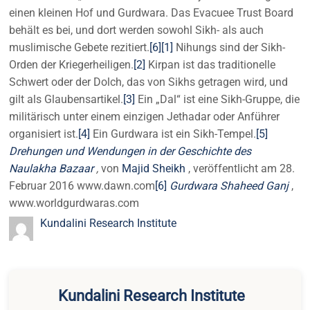
einen kleinen Hof und Gurdwara. Das Evacuee Trust Board
behält es bei, und dort werden sowohl Sikh- als auch
muslimische Gebete rezitiert.
[6]
[1]
Nihungs sind der Sikh-
Orden der Kriegerheiligen.
[2]
Kirpan ist das traditionelle
Schwert oder der Dolch, das von Sikhs getragen wird, und
gilt als Glaubensartikel.
[3]
Ein „Dal“ ist eine Sikh-Gruppe, die
militärisch unter einem einzigen Jethadar oder Anführer
organisiert ist.
[4]
Ein Gurdwara ist ein Sikh-Tempel.
[5]
Drehungen und Wendungen in der Geschichte des
Naulakha Bazaar
,
von
Majid Sheikh
, veröffentlicht am 28.
Februar 2016 www.dawn.com
[6]
Gurdwara Shaheed Ganj
,
www.worldgurdwaras.com
Kundalini Research Institute
Kundalini Research Institute