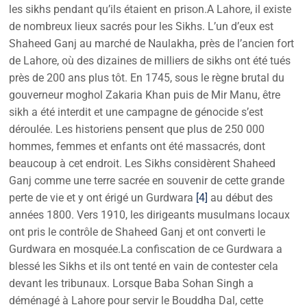
les sikhs pendant qu’ils étaient en prison.A Lahore, il existe
de nombreux lieux sacrés pour les Sikhs. L’un d’eux est
Shaheed Ganj au marché de Naulakha, près de l’ancien fort
de Lahore, où des dizaines de milliers de sikhs ont été tués
près de 200 ans plus tôt. En 1745, sous le règne brutal du
gouverneur moghol Zakaria Khan puis de Mir Manu, être
sikh a été interdit et une campagne de génocide s’est
déroulée. Les historiens pensent que plus de 250 000
hommes, femmes et enfants ont été massacrés, dont
beaucoup à cet endroit. Les Sikhs considèrent Shaheed
Ganj comme une terre sacrée en souvenir de cette grande
perte de vie et y ont érigé un Gurdwara
[4]
au début des
années 1800. Vers 1910, les dirigeants musulmans locaux
ont pris le contrôle de Shaheed Ganj et ont converti le
Gurdwara en mosquée.La confiscation de ce Gurdwara a
blessé les Sikhs et ils ont tenté en vain de contester cela
devant les tribunaux. Lorsque Baba Sohan Singh a
déménagé à Lahore pour servir le Bouddha Dal, cette