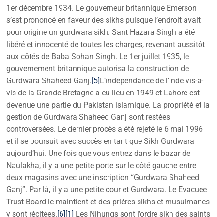
1er décembre 1934. Le gouverneur britannique Emerson
s’est prononcé en faveur des sikhs puisque l’endroit avait
pour origine un gurdwara sikh. Sant Hazara Singh a été
libéré et innocenté de toutes les charges, revenant aussitôt
aux côtés de Baba Sohan Singh. Le 1er juillet 1935, le
gouvernement britannique autorisa la construction de
Gurdwara Shaheed Ganj.
[5]
L’indépendance de l’Inde vis-à-
vis de la Grande-Bretagne a eu lieu en 1949 et Lahore est
devenue une partie du Pakistan islamique. La propriété et la
gestion de Gurdwara Shaheed Ganj sont restées
controversées. Le dernier procès a été rejeté le 6 mai 1996
et il se poursuit avec succès en tant que Sikh Gurdwara
aujourd’hui. Une fois que vous entrez dans le bazar de
Naulakha, il y a une petite porte sur le côté gauche entre
deux magasins avec une inscription “Gurdwara Shaheed
Ganj”. Par là, il y a une petite cour et Gurdwara. Le Evacuee
Trust Board le maintient et des prières sikhs et musulmanes
y sont récitées.
[6]
[1]
Les Nihungs sont l’ordre sikh des saints