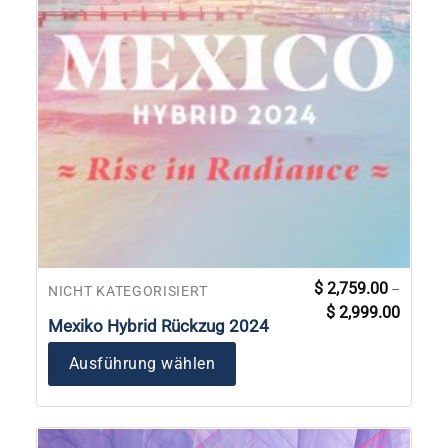
Dieses
$
2,759.00
–
NICHT KATEGORISIERT
Preissp
Produkt
$
2,999.00
$ 2,759
Mexiko Hybrid Rückzug 2024
weist
bis
$ 2,999
mehrere
Ausführung wählen
Varianten
auf.
Die
Optionen