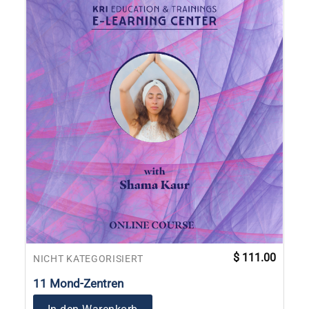
können
auf
der
Produktseite
gewählt
werden
$
111.00
NICHT KATEGORISIERT
11 Mond-Zentren