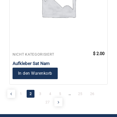
$
2.00
NICHT KATEGORISIERT
Aufkleber Sat Nam
In den Warenkorb
1
2
3
4
5
…
25
26
27