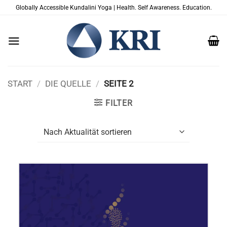
Zum
Globally Accessible Kundalini Yoga | Health. Self Awareness. Education.
Inhalt
springen
START
/
DIE QUELLE
/
SEITE 2
FILTER