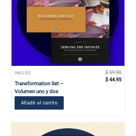
$
59.90
INGLÉS
El
El
$
44.95
precio
precio
Transformation Set –
original
actual
era:
es:
Volumen uno y dos
$ 59.90.
$ 44.95
Añadir al carrito