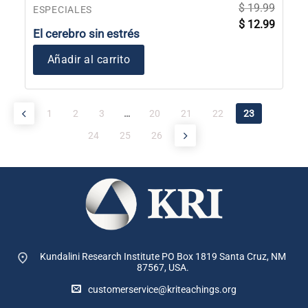
$
19.99
ESPECIALES
El
El
$
12.99
precio
precio
El cerebro sin estrés
original
actual
era:
es:
$ 19.99.
$ 12.99
Añadir al carrito
1
2
3
…
20
21
22
23
24
25
26
Kundalini Research Institute PO Box 1819
Santa Cruz, NM
87567, USA.
customerservice@kriteachings.org