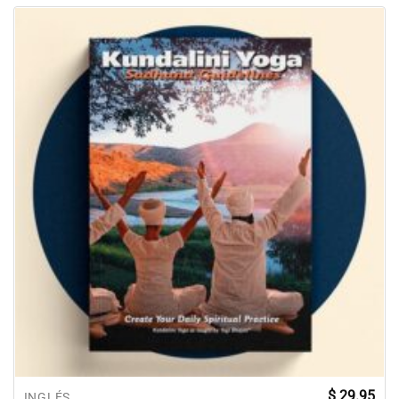
$
29.95
INGLÉS