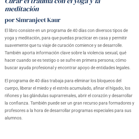
Curar el trauma con el yoga y la
original
actual
meditación
era:
es:
por Simranjeet Kaur
$ 24.95.
$ 19.95.
El libro consiste en un programa de 40 días con diversos tipos de
yoga y meditación, para que puedas practicar en casa y permitir
suavemente que tu viaje de curación comience y se desarrolle.
También aporta información clave sobre la violencia sexual, qué
hacer cuando se es testigo o se sufre en primera persona; cómo
buscar ayuda profesional y encontrar apoyo de entidades legales.
El programa de 40 días trabaja para eliminar los bloqueos del
cuerpo, liberar el miedo y el estrés acumulado, afinar el hígado, los
riñones y las glándulas suprarrenales, abrir el corazón y desarrollar
la confianza. También puede ser un gran recurso para formadores y
profesores a la hora de desarrollar programas especiales para sus
alumnos.