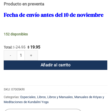
Producto en preventa
Fecha de envío antes del 10 de noviembre
152 disponibles
24.95
19.95
El
El
Total:
$
$
Encontrar la paz dentro de los pedazos rotos cantidad
precio
precio
original
actual
Añadir al carrito
era:
es:
$ 24.95.
$ 19.95.
SKU:
07005KRI
Categorías:
Especiales
,
Libros
,
Libros y Manuales
,
Manuales de Kriyas y
Meditaciones de Kundalini Yoga