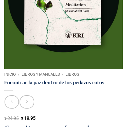
INICIO
/
LIBROS Y MANUALES
/
LIBROS
Encontrar la paz dentro de los pedazos rotos
24.95
19.95
El
El
$
$
precio
precio