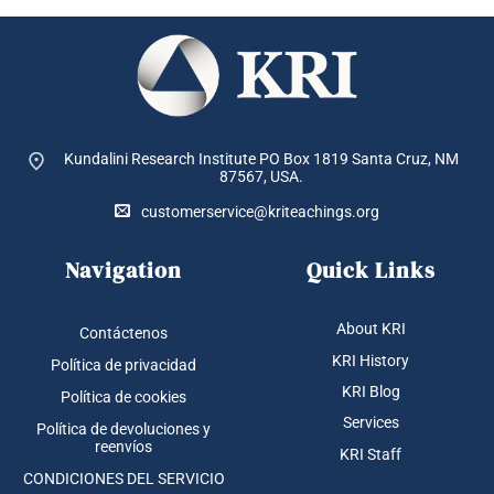
pueden
elegir
en
la
página
de
producto
Kundalini Research Institute PO Box 1819
Santa Cruz, NM
87567, USA.
customerservice@kriteachings.org
Navigation
Quick Links
About KRI
Contáctenos
KRI History
Política de privacidad
KRI Blog
Política de cookies
Services
Política de devoluciones y
reenvíos
KRI Staff
CONDICIONES DEL SERVICIO