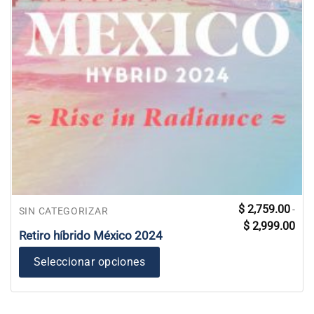
Este
$
2,759.00
-
SIN CATEGORIZAR
Ran
producto
$
2,999.00
de
Retiro híbrido México 2024
tiene
prec
des
múltiples
$ 2,
Seleccionar opciones
variantes.
has
$ 2,
Las
opciones
se