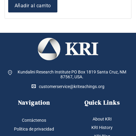
era:
es:
$ 19.99.
$ 12
Añadir al carrito
Kundalini Research Institute PO Box 1819
Santa Cruz, NM
87567, USA.
customerservice@kriteachings.org
Navigation
Quick Links
About KRI
Contáctenos
KRI History
Política de privacidad