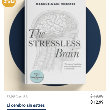
¡Oferta!
$
19.99
ESPECIALES
El
El
$
12.99
precio
prec
El cerebro sin estrés
original
actu