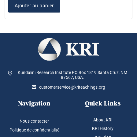
était :
est :
$ 29.95.
$ 27
Ajouter au panier
Kundalini Research Institute PO Box 1819
Santa Cruz, NM
87567, USA.
customerservice@kriteachings.org
Navigation
Quick Links
About KRI
Nous contacter
KRI History
Politique de confidentialité