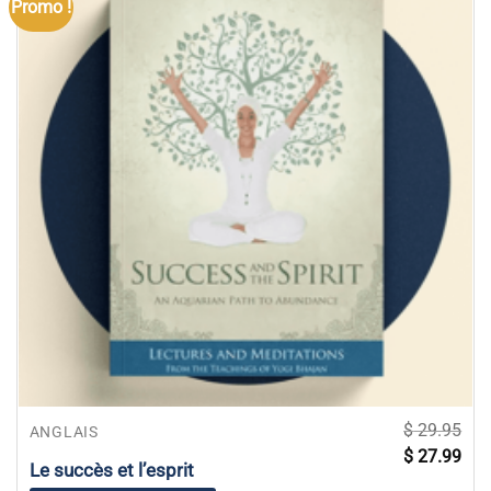
Promo !
$
29.95
ANGLAIS
Le
Le
$
27.99
prix
prix
Le succès et l’esprit
initial
actu