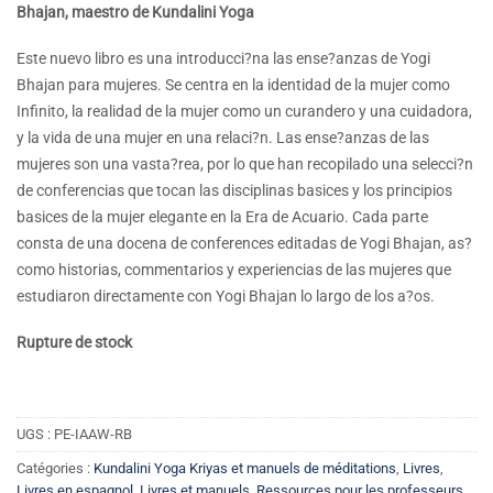
Bhajan, maestro de Kundalini Yoga
Este nuevo libro es una introducci?na las ense?anzas de Yogi
Bhajan para mujeres. Se centra en la identidad de la mujer como
Infinito, la realidad de la mujer como un curandero y una cuidadora,
y la vida de una mujer en una relaci?n. Las ense?anzas de las
mujeres son una vasta?rea, por lo que han recopilado una selecci?n
de conferencias que tocan las disciplinas basices y los principios
basices de la mujer elegante en la Era de Acuario. Cada parte
consta de una docena de conferences editadas de Yogi Bhajan, as?
como historias, commentarios y experiencias de las mujeres que
estudiaron directamente con Yogi Bhajan lo largo de los a?os.
Rupture de stock
UGS :
PE-IAAW-RB
Catégories :
Kundalini Yoga Kriyas et manuels de méditations
,
Livres
,
Livres en espagnol
,
Livres et manuels
,
Ressources pour les professeurs