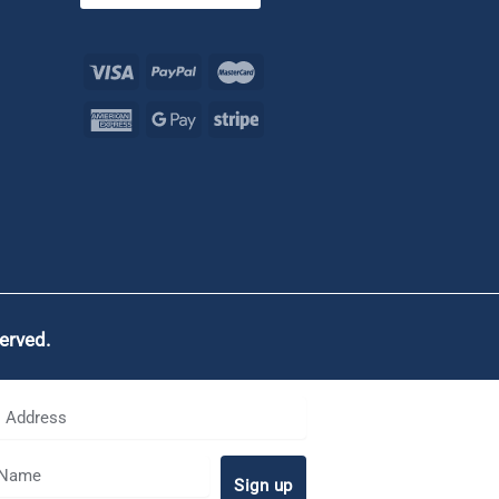
served.
Sign up