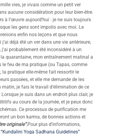
 mille vies, je vivais comme un petit ver
ans aucune considération pour leur bien-être.
 à l’œuvre aujourd’hui : je ne suis toujours
orsque les gens sont impolis avec moi. Le
renions enfin nos leçons et que nous
 j’ai déjà été un ver dans une vie antérieure,
it, j’ai probablement été inconsidéré à un
 la quarantaine, mon entraînement matinal a
ns le feu de ma pratique (ou Tapas, comme
 la pratique elle-même fait ressortir le
erreurs passées, et elle me demande de les
tin, je fais le travail d’élimination de ce
 Lorsque je suis dans un endroit plus clair, je
titifs au cours de la journée, et je peux donc
chémas. Ce processus de purification me
teront un bon karma, de bonnes actions et
re originale”.
Pour plus d’informations,
e
“Kundalini Yoga Sadhana Guidelines”