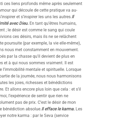
ssenti ces liens profonds même après seulement
mour qui découle de cette pratique va au-
nspirer et s’inspirer les uns les autres.
Il
ximité avec Dieu.
En tant qu’êtres humains,
 ; le désir est comme le sang qui coule
ivions ces désirs, mais ils ne se relâchent
e poursuite (par exemple, la vie elle-même),
soins nous met constamment en mouvement.
 par la chasse qu’il devient de plus en
vies et à qui nous sommes vraiment. Il est
 l’immobilité mentale et spirituelle. Lorsque
rtie de la journée, nous nous harmonisons
utes les joies, richesses et bénédictions
e. Et allons encore plus loin que cela : et s’il
moi, l’expérience de sentir que rien ne
olument pas de prix. C’est le désir de mon
ne bénédiction absolue.
Il efface le karma.
Les
yer notre karma : par le Seva (service