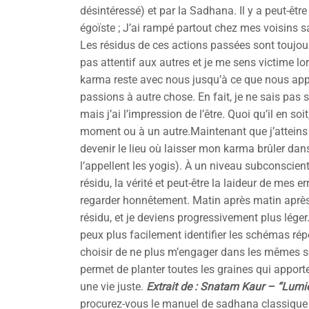
désintéressé) et par la Sadhana. Il y a peut-être
égoïste ; J’ai rampé partout chez mes voisins s
Les résidus de ces actions passées sont toujours
pas attentif aux autres et je me sens victime l
karma reste avec nous jusqu’à ce que nous app
passions à autre chose. En fait, je ne sais pas si
mais j’ai l’impression de l’être. Quoi qu’il en so
moment ou à un autre.Maintenant que j’atteins
devenir le lieu où laisser mon karma brûler da
l’appellent les yogis). À un niveau subconscient,
résidu, la vérité et peut-être la laideur de mes 
regarder honnêtement. Matin après matin après ma
résidu, et je deviens progressivement plus léger.
peux plus facilement identifier les schémas répé
choisir de ne plus m’engager dans les mêmes s
permet de planter toutes les graines qui appor
une vie juste.
Extrait de : Snatam Kaur – “Lumiè
procurez-vous le manuel de sadhana classiqu