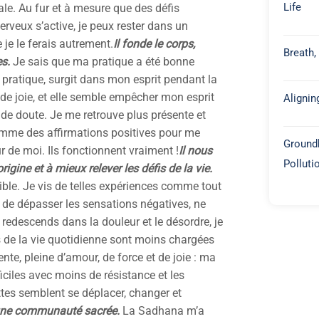
Life
le. Au fur et à mesure que des défis
veux s’active, je peux rester dans un
 je le ferais autrement.
Il fonde le corps,
Breath,
es.
Je sais que ma pratique a été bonne
 pratique, surgit dans mon esprit pendant la
 de joie, et elle semble empêcher mon esprit
Alignin
t de doute. Je me retrouve plus présente et
mme des affirmations positives pour me
Groundb
r de moi. Ils fonctionnent vraiment !
Il nous
Polluti
igine et à mieux relever les défis de la vie.
ible. Je vis de telles expériences comme tout
de dépasser les sensations négatives, ne
 redescends dans la douleur et le désordre, je
s de la vie quotidienne sont moins chargées
ente, pleine d’amour, de force et de joie : ma
iciles avec moins de résistance et les
ttes semblent se déplacer, changer et
et une communauté sacrée.
La Sadhana m’a