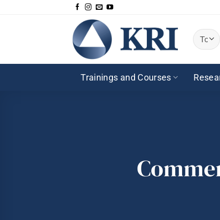
Passer
au
contenu
Trainings and Courses
Resea
Comment