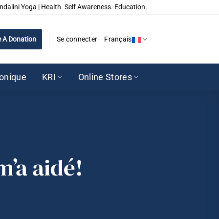
ndalini Yoga | Health. Self Awareness. Education.
 A Donation
Se connecter
Français
ronique
KRI
Online Stores
’a aidé!