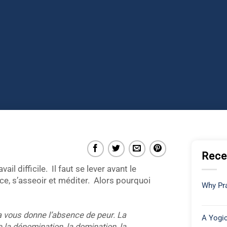
Rece
l difficile. Il faut se lever avant le
ance, s’asseoir et méditer. Alors pourquoi
Why Pra
 vous donne l’absence de peur. La
A Yogic
la dénomination, la domination, la