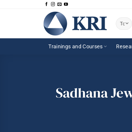
Passer
au
contenu
Trainings and Courses
Resea
Sadhana Jewe