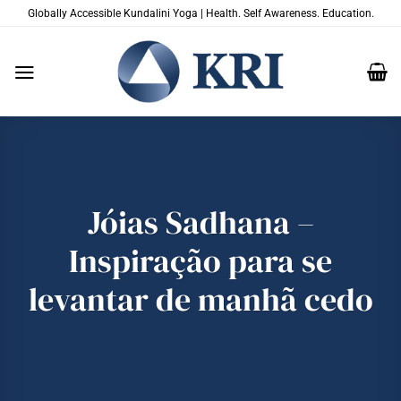
Skip
Globally Accessible Kundalini Yoga | Health. Self Awareness. Education.
to
content
Jóias Sadhana –
Inspiração para se
levantar de manhã cedo