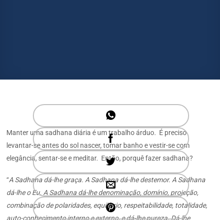
Manter uma sadhana diária é um trabalho árduo. É preciso
levantar-se antes do sol nascer, tomar banho e vestir-se com
elegância, sentar-se e meditar. Então, porquê fazer sadhana?
“
A Sadhana dá-lhe graça. A Sadhana dá-lhe destemor. A Sadhana
dá-lhe o Eu. A Sadhana dá-lhe denominação, domínio, projeção,
combinação de polaridades, equilíbrio, respeitabilidade, totalidade,
auto-conhecimento interno e externo, e dá-lhe pureza. Dá-lhe