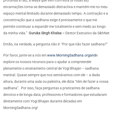
profunda à raiz, a Maya que vem com esta (e todas as)
encarnações torna-se demasiado distractiva e mantém-me no meu
espaço mental limitado durante demasiado tempo. A contração e a
concentração que a sadhana exige é precisamente o que me
permite continuar a expandir-me totalmente e sem medo ao longo
da minha vida.”
Guruka Singh Khalsa –
Diretor Executivo da SikhNet
Então, na verdade, a pergunta não é: “Por que não fazer sadhana?”
Por favor, junte-se a nós em
www.MorningSadhana.organd
e
explore os nossos recursos para o ajudar a compreender
plenamente o ensinamento central de Yogi Bhajan – sadhana
matinal. Quase sempre que nos sentávamos com ele – a dada
altura, durante uma aula ou palestra, ele dizia “têm de fazer a vossa
sadhana”. Por isso, faça perguntas a praticantes de sadhana
devotos e de longa data, professores e formadores que estudaram
diretamente com Yogi Bhajan durante décadas em
MorningSadhana.org!