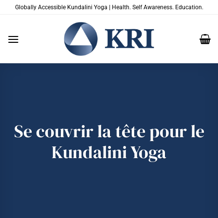
Passer
Globally Accessible Kundalini Yoga | Health. Self Awareness. Education.
au
contenu
Se couvrir la tête pour le
Kundalini Yoga