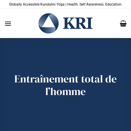
Passer
Globally Accessible Kundalini Yoga | Health. Self Awareness. Education.
au
contenu
Entraînement total de
l’homme