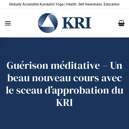
Passer
Globally Accessible Kundalini Yoga | Health. Self Awareness. Education.
au
contenu
Guérison méditative – Un
beau nouveau cours avec
le sceau d’approbation du
KRI