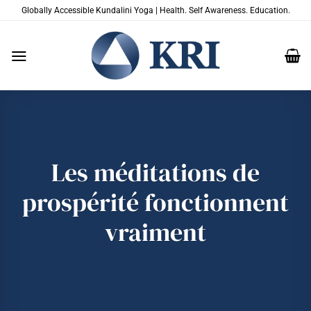
Passer
Globally Accessible Kundalini Yoga | Health. Self Awareness. Education.
au
contenu
Les méditations de
prospérité fonctionnent
vraiment